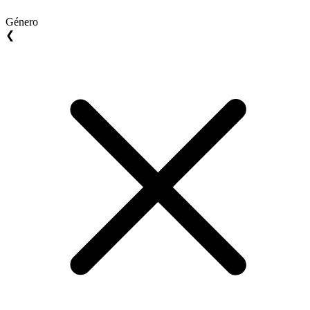
Género
❮