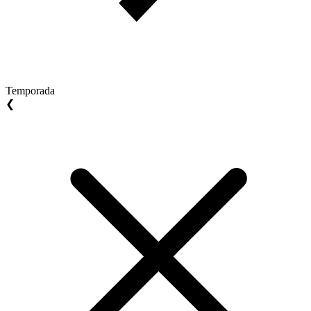
Temporada
❮