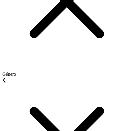
Género
❮