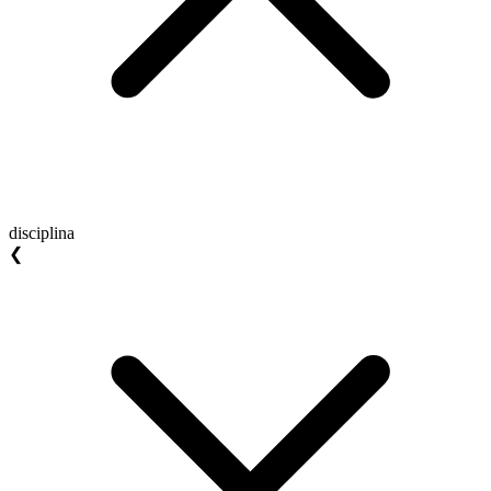
disciplina
❮