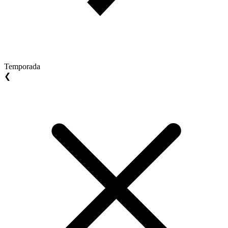
Temporada
❮