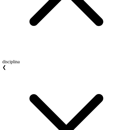
disciplina
❮