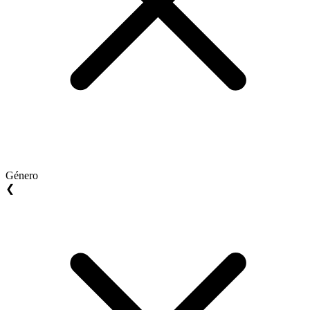
Género
❮