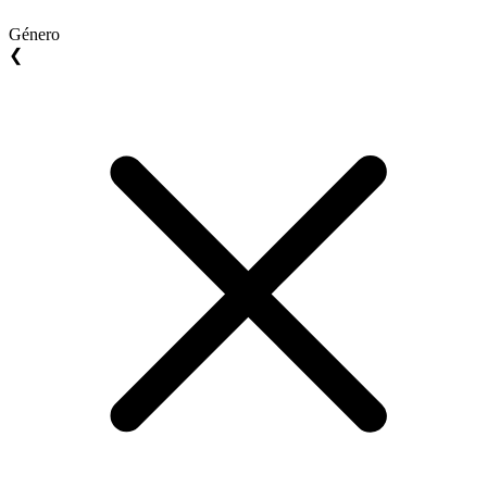
Género
❮