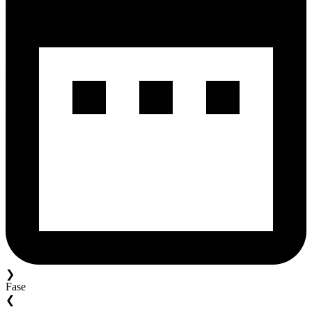
❯
Fase
❮