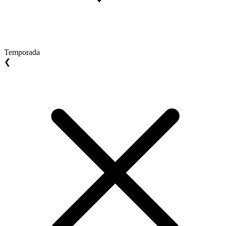
Temporada
❮