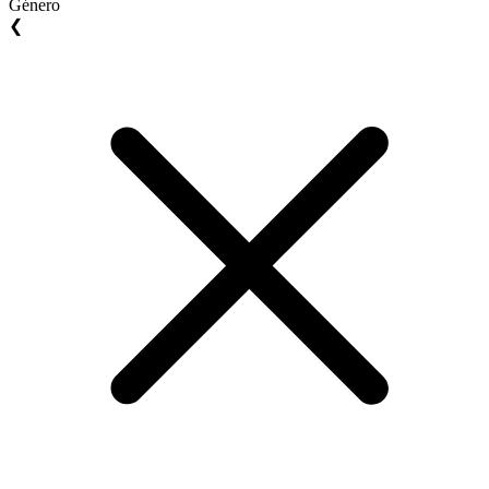
Género
❮