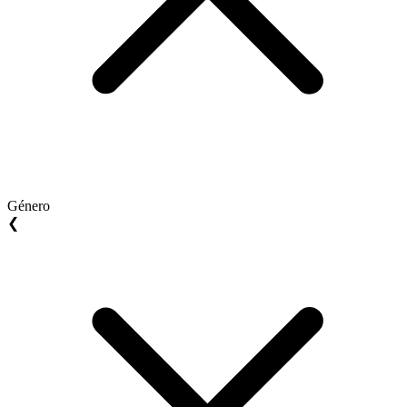
Género
❮