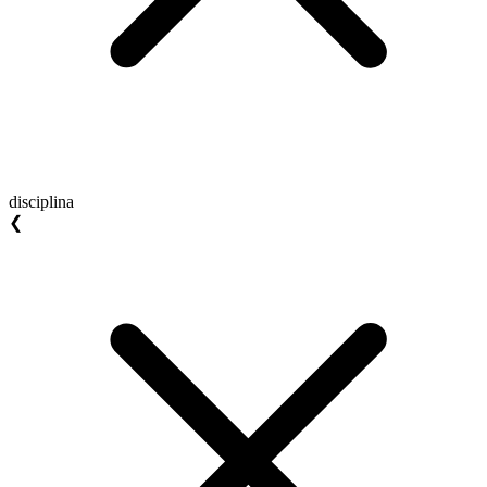
disciplina
❮