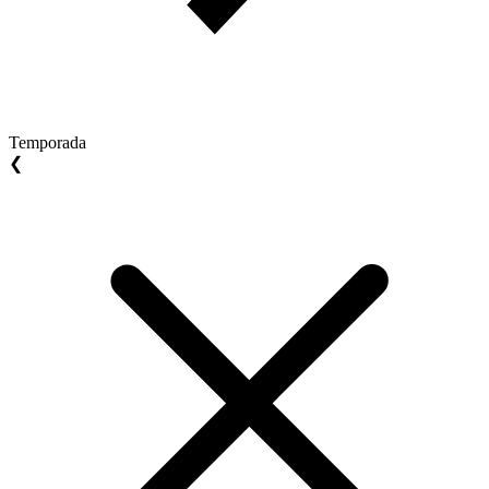
Temporada
❮