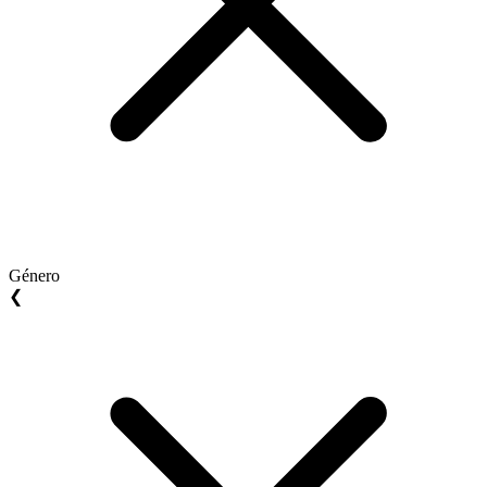
Género
❮