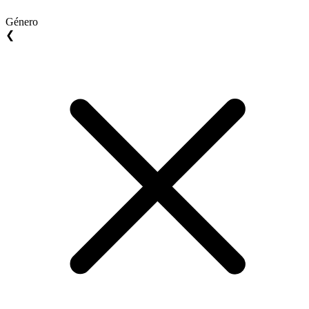
Género
❮