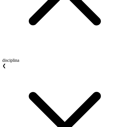
disciplina
❮