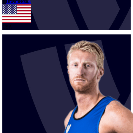
1
Trevor
Crabb
USA