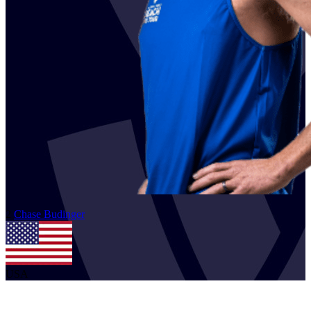
2
Chase
Budinger
USA