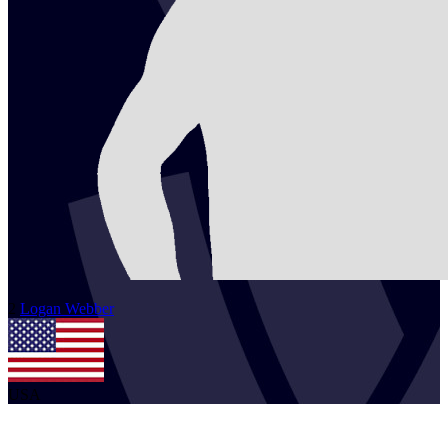
2
Logan
Webber
USA