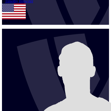
1
Timothy
Brewster
USA