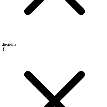
disciplina
❮