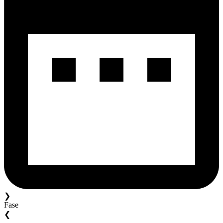
❯
Fase
❮