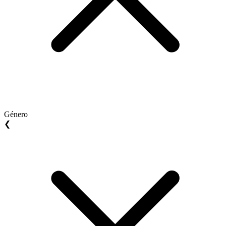
Género
❮