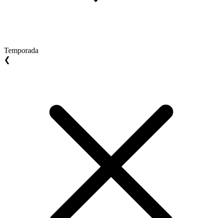
Temporada
❮