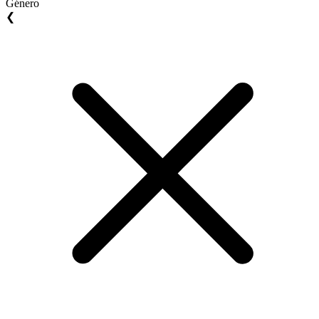
Género
❮