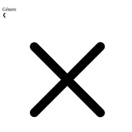
Género
❮