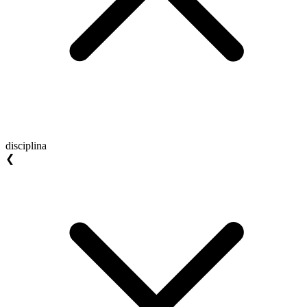
disciplina
❮