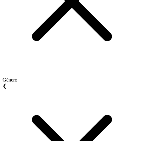
Género
❮