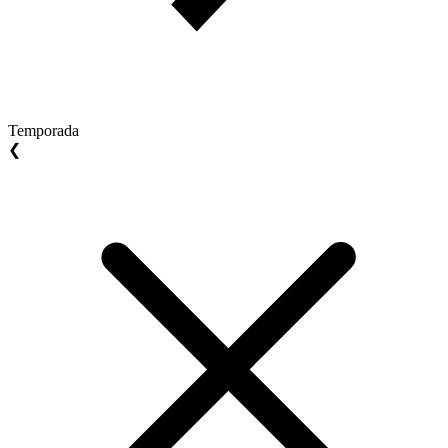
Temporada
❮