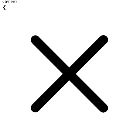
Género
❮