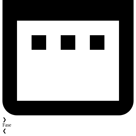
❯
Fase
❮