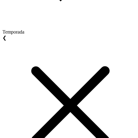
Temporada
❮