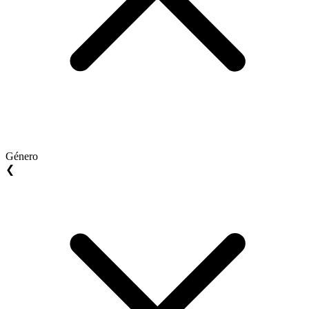
Género
❮