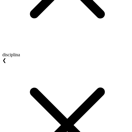
disciplina
❮