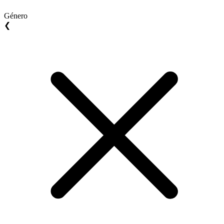
Género
❮