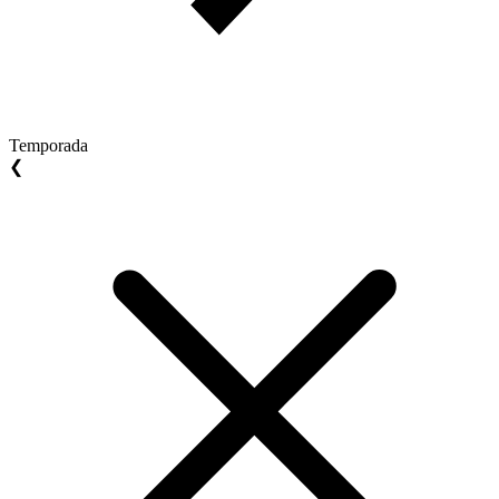
Temporada
❮