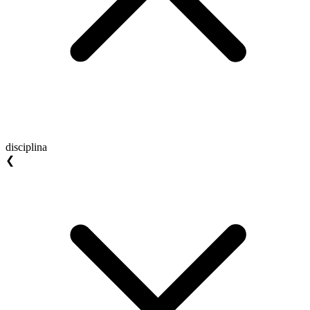
disciplina
❮