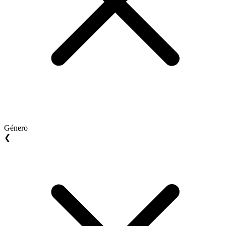
Género
❮