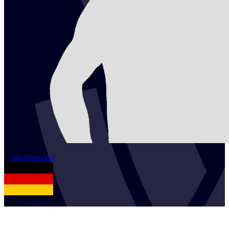
2
Tilo
Rietschel
GER