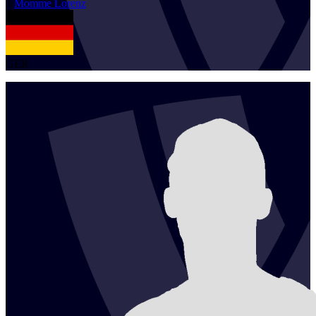
1
Momme
Lorenz
GER