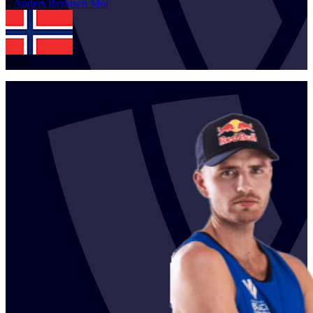
1
Anders Berntsen
Mol
NOR