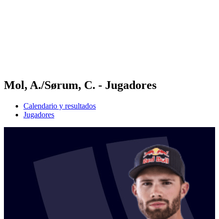
Volver al inicio del BPT
Dónde ver
Equipos
Calendario y resultados
Posiciones
Estadísticas
Competición
Noticias
Mol, A./Sørum, C. - Jugadores
Calendario y resultados
Jugadores