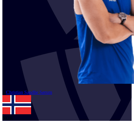
2
Christian Sandlie
Sørum
NOR