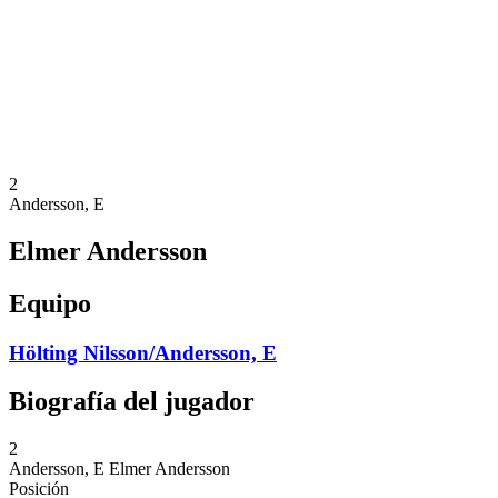
Volver al inicio del BPT
Dónde ver
Equipos
Calendario y resultados
Posiciones
Estadísticas
Competición
Noticias
2
Andersson, E
Elmer Andersson
Equipo
Hölting Nilsson/Andersson, E
Biografía del jugador
2
Andersson, E
Elmer Andersson
Posición