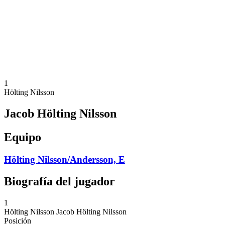
Volver al inicio del BPT
Dónde ver
Equipos
Calendario y resultados
Posiciones
Estadísticas
Competición
Noticias
1
Hölting Nilsson
Jacob Hölting Nilsson
Equipo
Hölting Nilsson/Andersson, E
Biografía del jugador
1
Hölting Nilsson
Jacob Hölting Nilsson
Posición