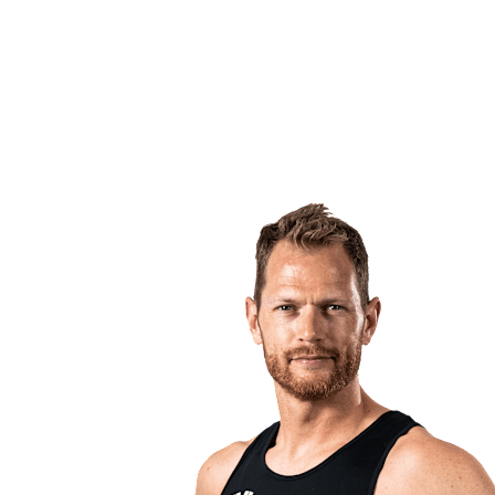
Volver al inicio del BPT
Dónde ver
Equipos
Calendario y resultados
Posiciones
Estadísticas
Competición
Noticias