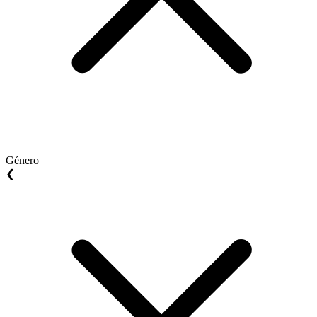
Género
❮