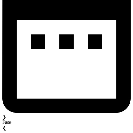
❯
Fase
❮