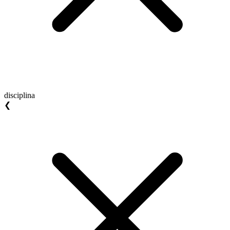
disciplina
❮