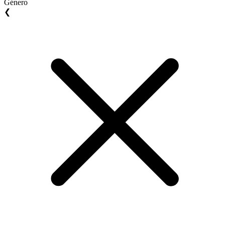
Género
❮