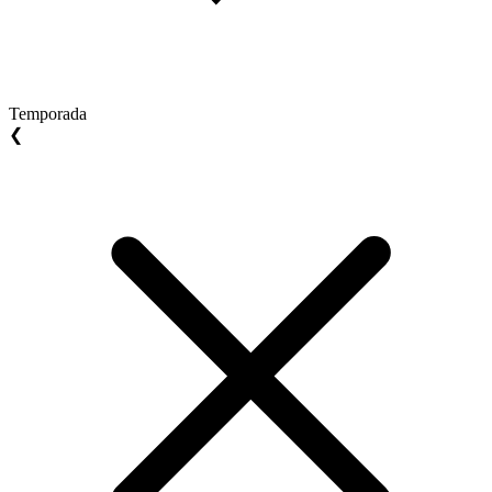
Temporada
❮