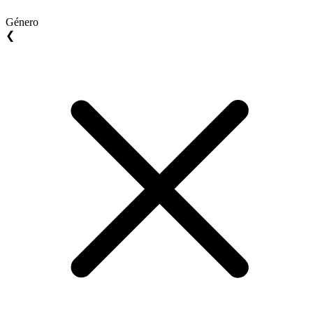
Género
❮