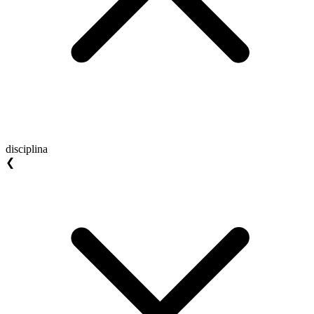
disciplina
❮