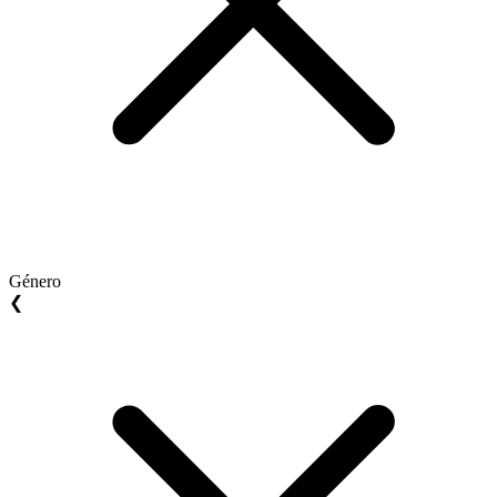
Género
❮