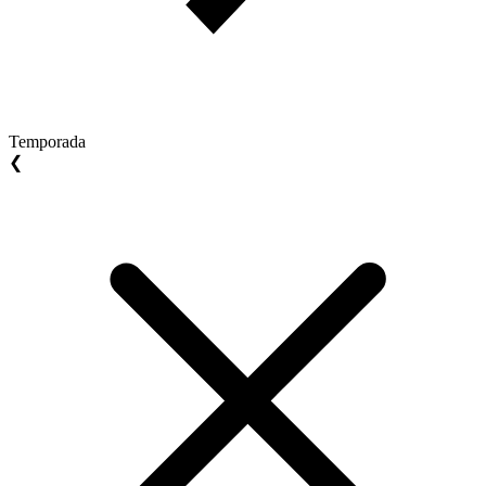
Temporada
❮