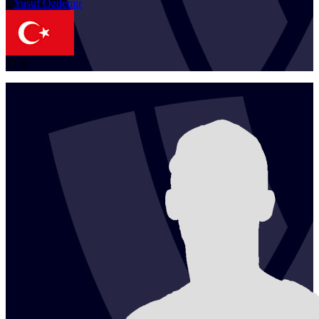
1
Yusuf
Özdemir
TUR