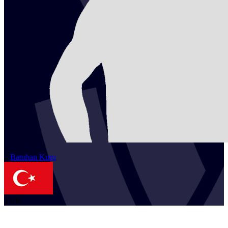
2
Batuhan
Kuru
TUR