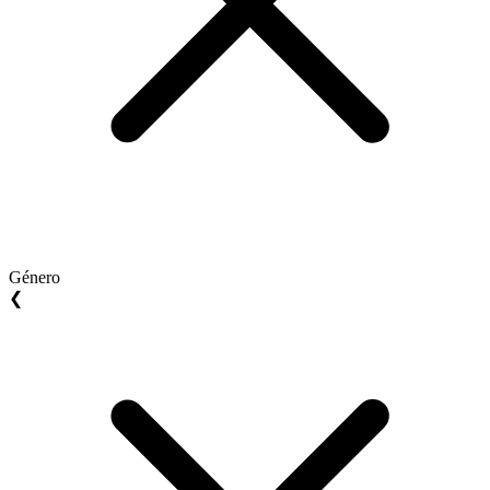
Género
❮