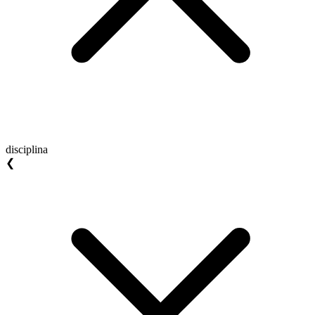
disciplina
❮