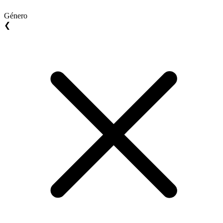
Género
❮