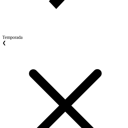
Temporada
❮