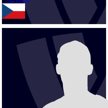
1
Tomas
Semerad
CZE