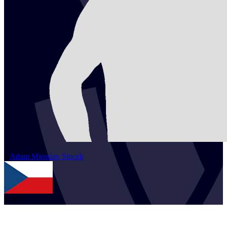
2
Adam Miroslav
Stocek
CZE