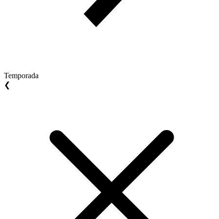
Temporada
❮