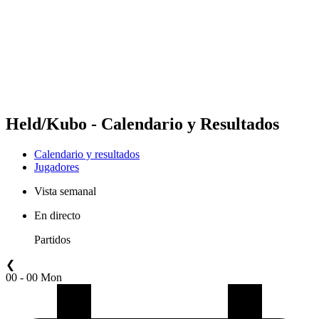
Volver al inicio del BPT
Dónde ver
Equipos
Calendario y resultados
Posiciones
Estadísticas
Competición
Noticias
Held/Kubo - Calendario y Resultados
Calendario y resultados
Jugadores
Vista semanal
En directo
Partidos
❮
00 - 00 Mon