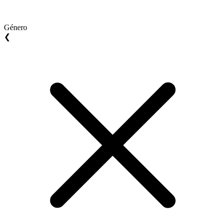
Género
❮