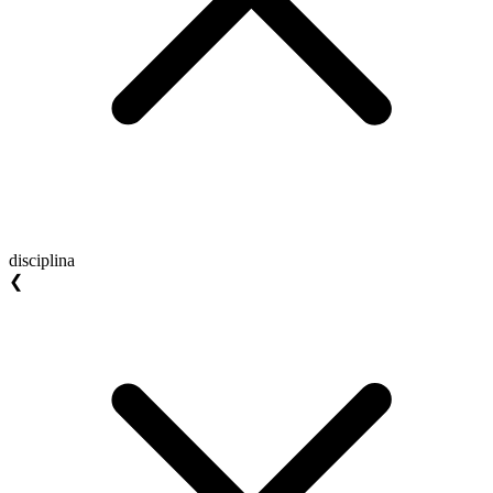
disciplina
❮