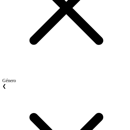
Género
❮