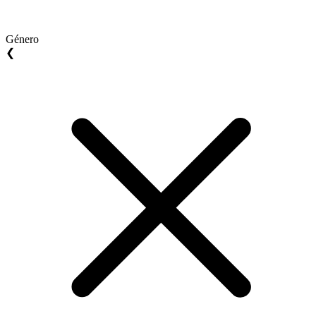
Género
❮