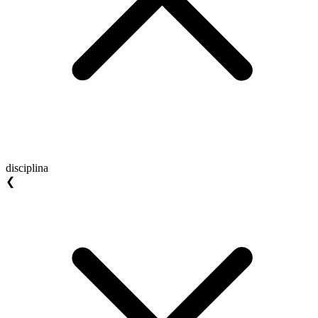
disciplina
❮