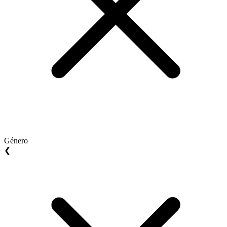
Género
❮