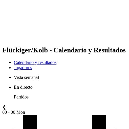
Volver al inicio del BPT
Dónde ver
Equipos
Calendario y resultados
Posiciones
Estadísticas
Competición
Noticias
Flückiger/Kolb - Calendario y Resultados
Calendario y resultados
Jugadores
Vista semanal
En directo
Partidos
❮
00 - 00 Mon