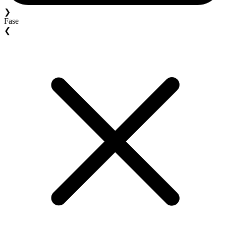
❯
Fase
❮