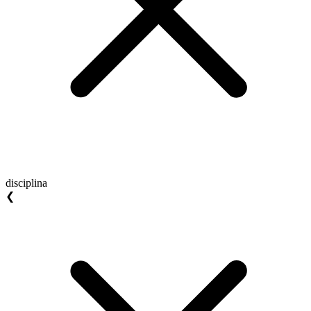
disciplina
❮