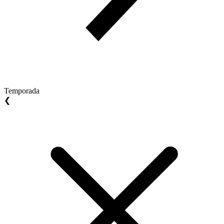
Temporada
❮