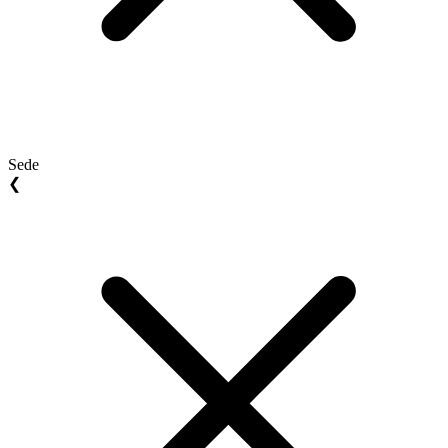
Sede
❮