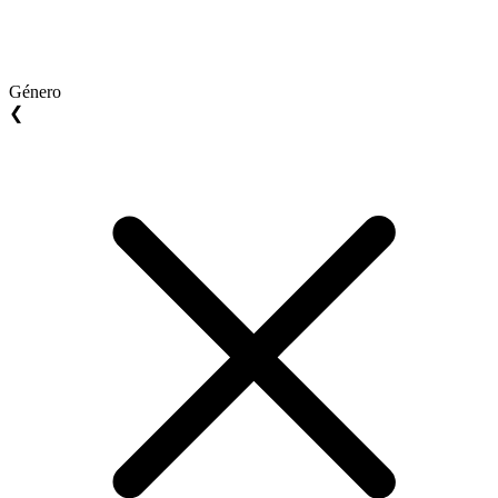
Género
❮