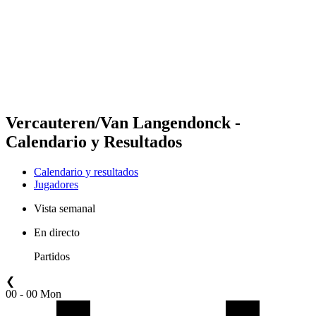
Volver al inicio del BPT
Dónde ver
Equipos
Calendario y resultados
Posiciones
Estadísticas
Competición
Noticias
Vercauteren/Van Langendonck -
Calendario y Resultados
Calendario y resultados
Jugadores
Vista semanal
En directo
Partidos
❮
00 - 00 Mon