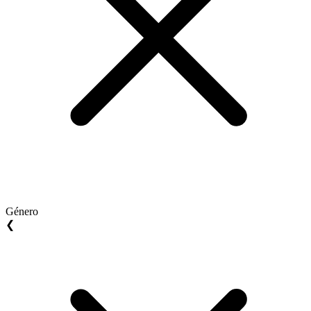
Género
❮