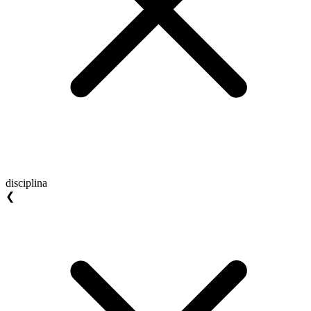
disciplina
❮