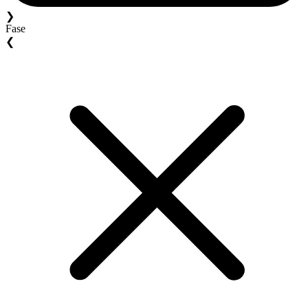
❯
Fase
❮