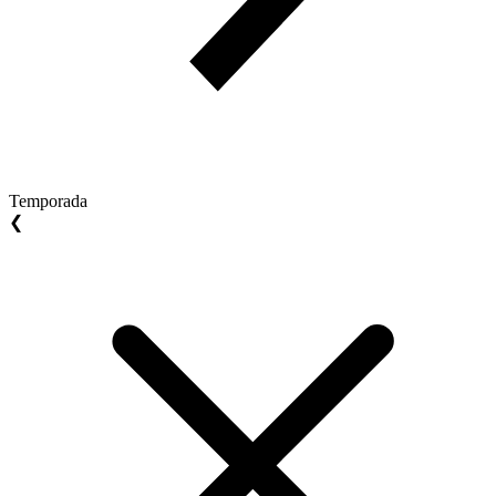
Temporada
❮