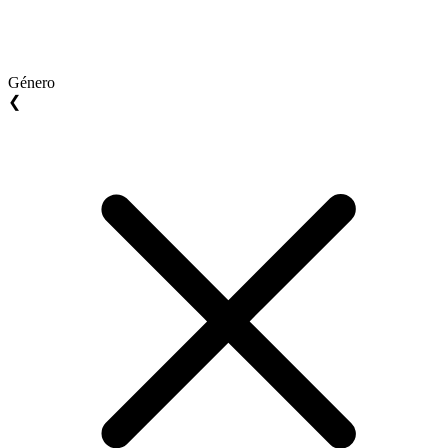
Género
❮