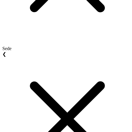
Sede
❮