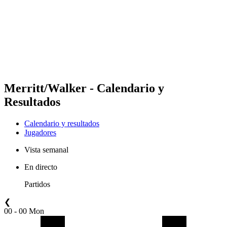
Volver al inicio del BPT
Dónde ver
Equipos
Calendario y resultados
Posiciones
Estadísticas
Competición
Noticias
Merritt/Walker - Calendario y
Resultados
Calendario y resultados
Jugadores
Vista semanal
En directo
Partidos
❮
00 - 00 Mon