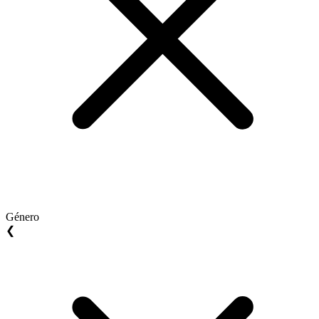
Género
❮