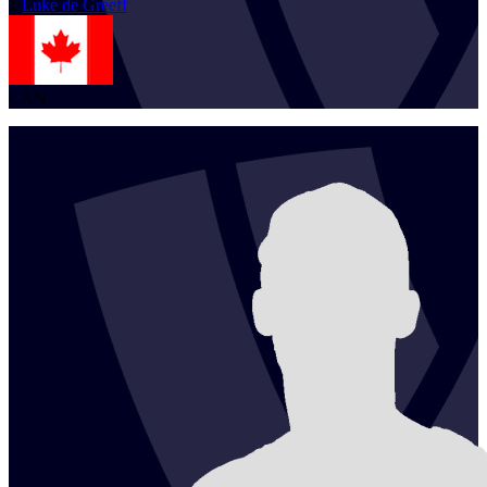
1
Luke
de Greeff
CAN