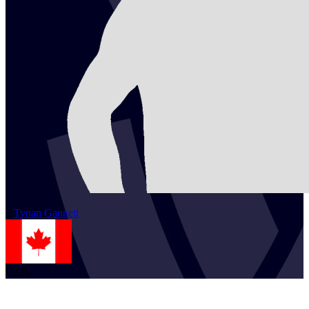
2
Tynan
Gannett
CAN