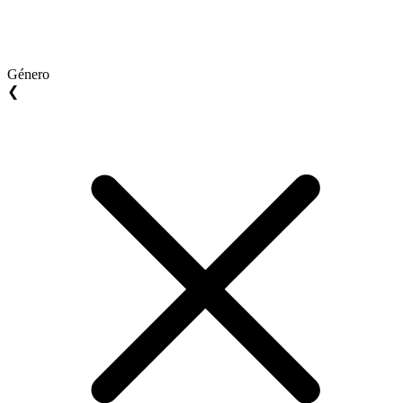
Género
❮