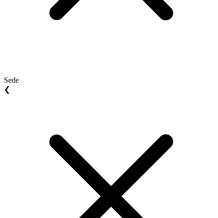
Sede
❮