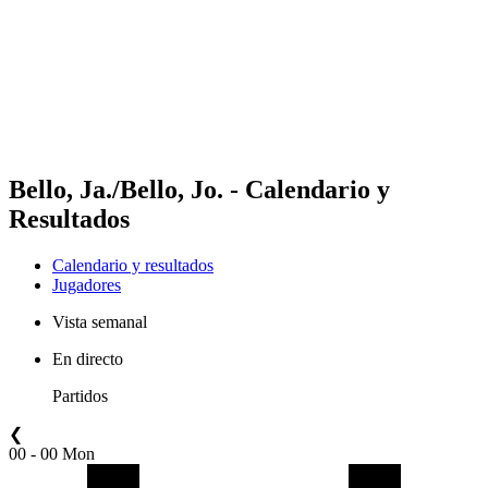
Volver al inicio del BPT
Dónde ver
Equipos
Calendario y resultados
Posiciones
Estadísticas
Competición
Noticias
Bello, Ja./Bello, Jo. - Calendario y
Resultados
Calendario y resultados
Jugadores
Vista semanal
En directo
Partidos
❮
00 - 00 Mon