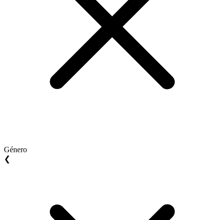
Género
❮