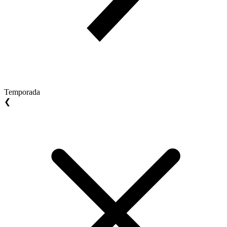
Temporada
❮