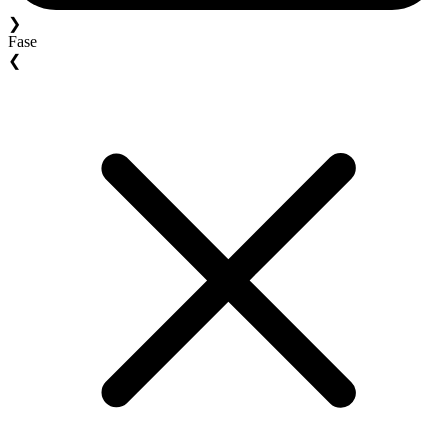
❯
Fase
❮