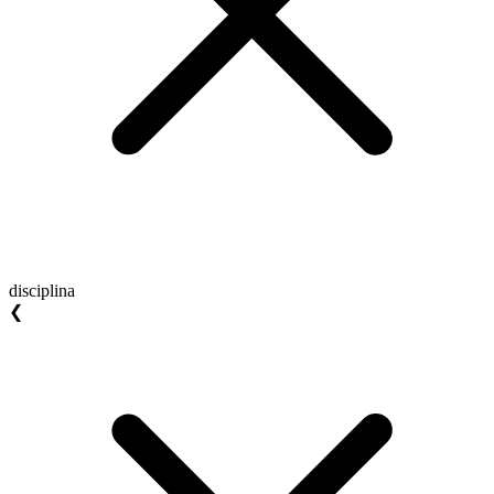
disciplina
❮