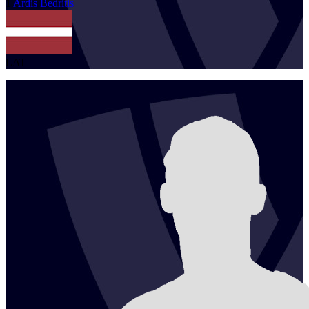
1
Ardis
Bedritis
LAT