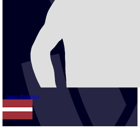
2
Arturs
Rinkevics
LAT