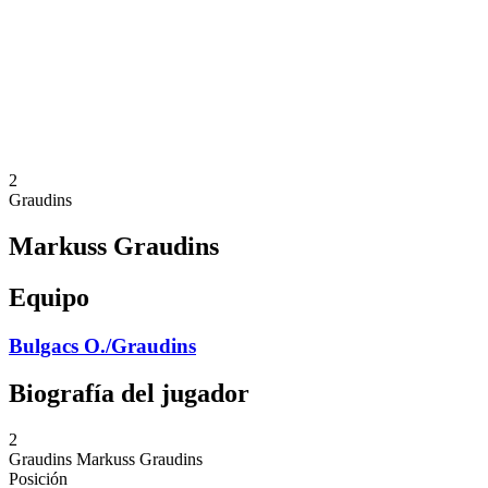
Volver al inicio del BPT
Dónde ver
Equipos
Calendario y resultados
Posiciones
Estadísticas
Competición
Noticias
2
Graudins
Markuss Graudins
Equipo
Bulgacs O./Graudins
Biografía del jugador
2
Graudins
Markuss Graudins
Posición