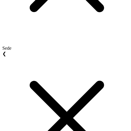
Sede
❮