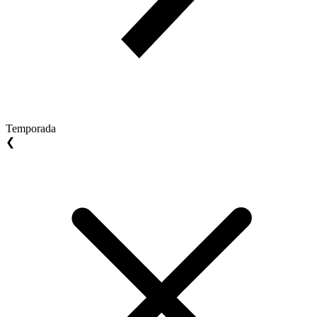
Temporada
❮