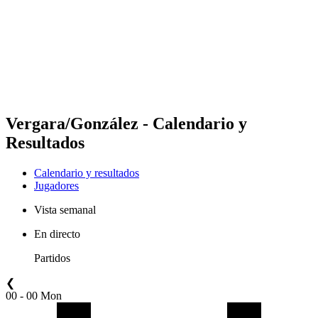
Volver al inicio del BPT
Dónde ver
Equipos
Calendario y resultados
Posiciones
Estadísticas
Competición
Noticias
Vergara/González - Calendario y
Resultados
Calendario y resultados
Jugadores
Vista semanal
En directo
Partidos
❮
00 - 00 Mon