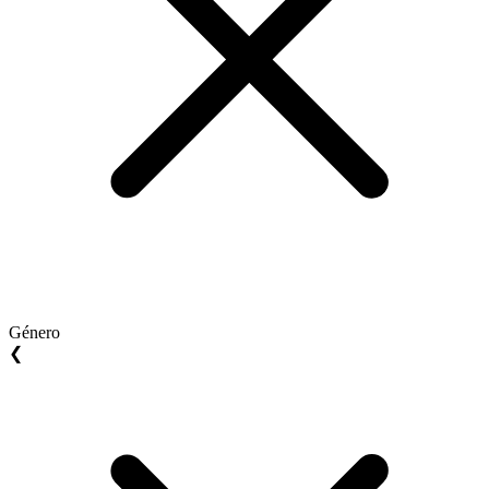
Género
❮