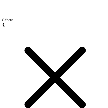
Género
❮