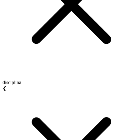
disciplina
❮