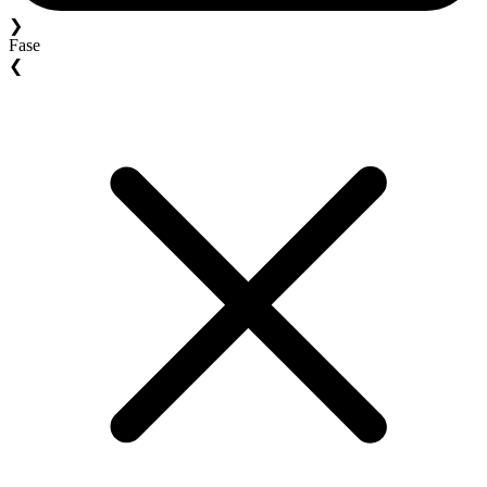
❯
Fase
❮