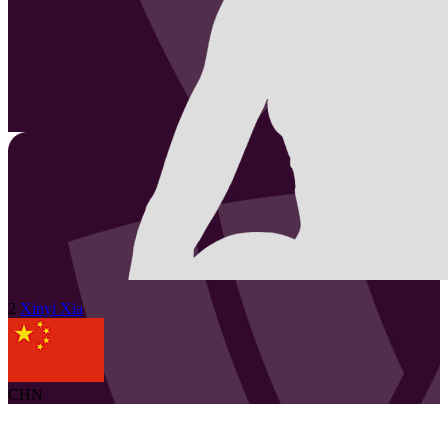
2
Xinyi
Xia
CHN