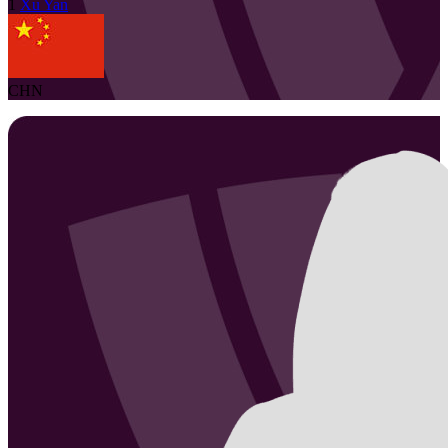
1
Xu
Yan
CHN