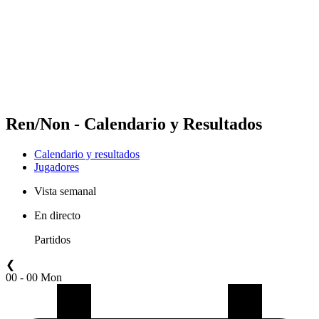
Volver al inicio del BPT
Dónde ver
Equipos
Calendario y resultados
Posiciones
Estadísticas
Competición
Noticias
Ren/Non - Calendario y Resultados
Calendario y resultados
Jugadores
Vista semanal
En directo
Partidos
❮
00 - 00 Mon