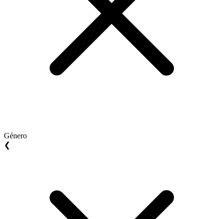
Género
❮