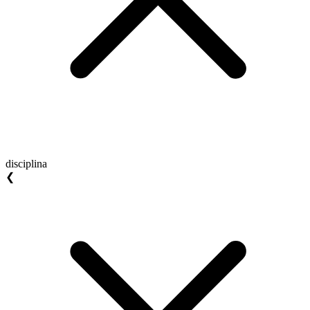
disciplina
❮