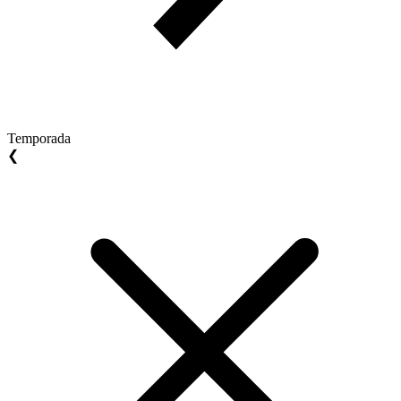
Temporada
❮