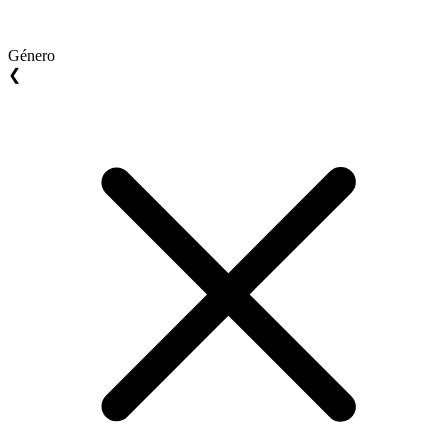
Género
❮