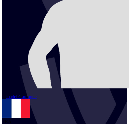
2
Joadel
Gardoque
FRA