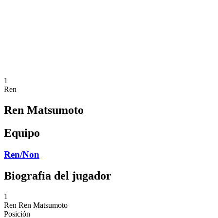
Volver al inicio del BPT
Dónde ver
Equipos
Calendario y resultados
Posiciones
Estadísticas
Competición
Noticias
1
Ren
Ren Matsumoto
Equipo
Ren/Non
Biografía del jugador
1
Ren
Ren Matsumoto
Posición