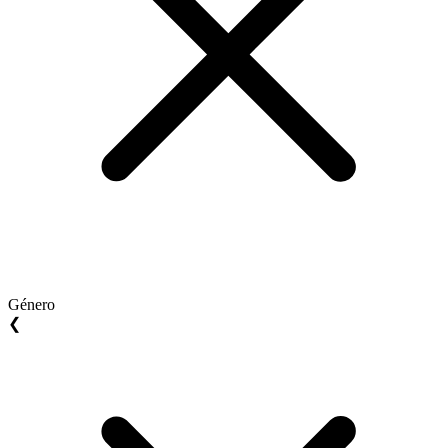
Género
❮