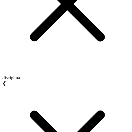
disciplina
❮