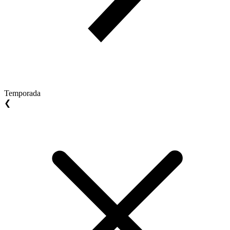
Temporada
❮