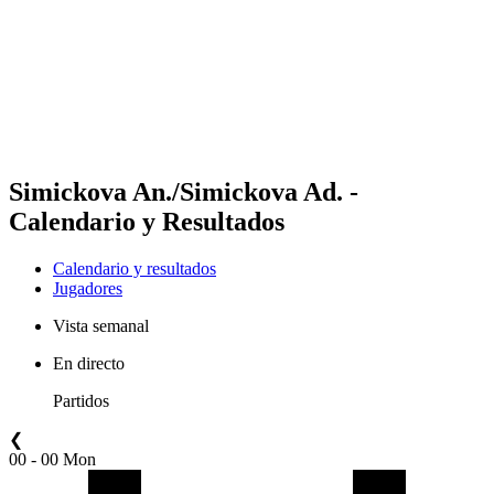
Volver al inicio del BPT
Dónde ver
Equipos
Calendario y resultados
Posiciones
Estadísticas
Competición
Noticias
Simickova An./Simickova Ad. -
Calendario y Resultados
Calendario y resultados
Jugadores
Vista semanal
En directo
Partidos
❮
00 - 00 Mon