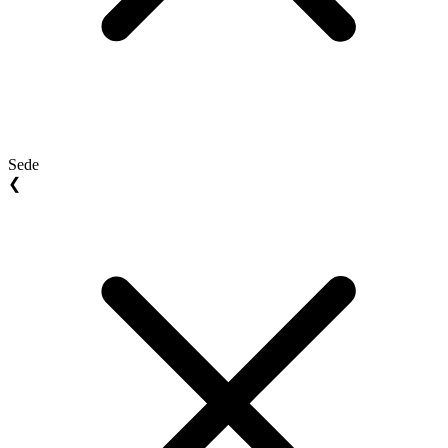
Sede
❮