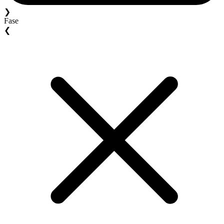
❯
Fase
❮