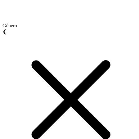
Género
❮