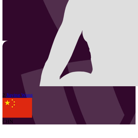
2
Jiaying
Wang
CHN