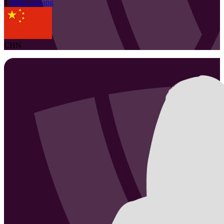
1
Ming
Zhuang
CHN