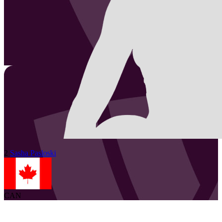
2
Sasha
Pasloski
CAN