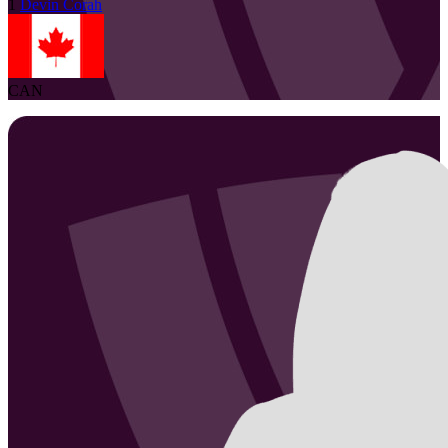
1
Devin
Corah
CAN