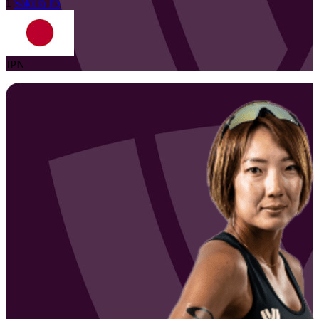
1
Sakura
Ito
JPN