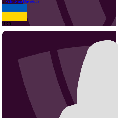
1
Valentyna
Davidova
UKR