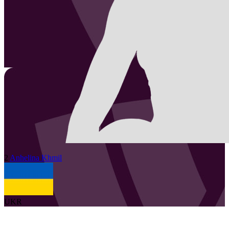
2
Anhelina
Khmil
UKR