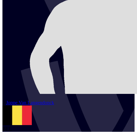
2
Joppe
Van Langendonck
BEL