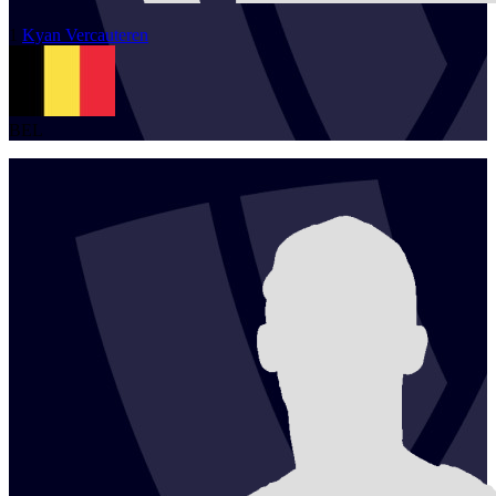
1
Kyan
Vercauteren
BEL