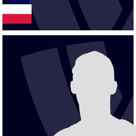
1
Szymon
Beta
POL