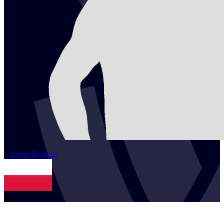
2
Artem
Besarab
POL