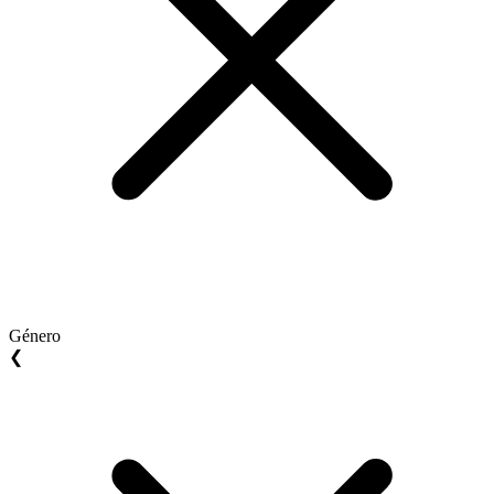
Género
❮