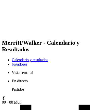
Volver al inicio del BPT
Dónde ver
Equipos
Calendario y resultados
Posiciones
Estadísticas
Competición
Noticias
Merritt/Walker - Calendario y
Resultados
Calendario y resultados
Jugadores
Vista semanal
En directo
Partidos
❮
00 - 00 Mon