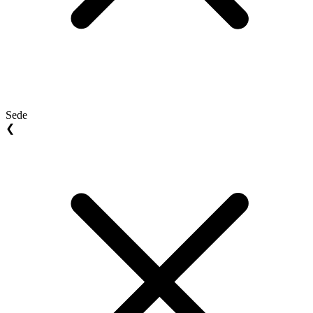
Sede
❮