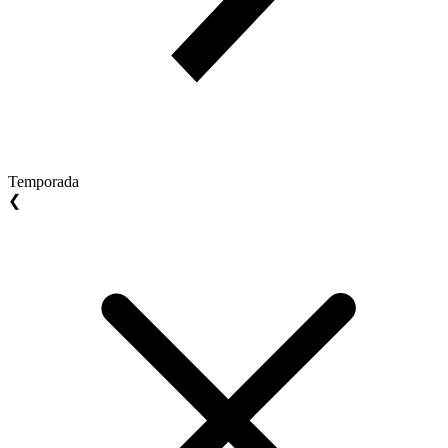
Temporada
❮