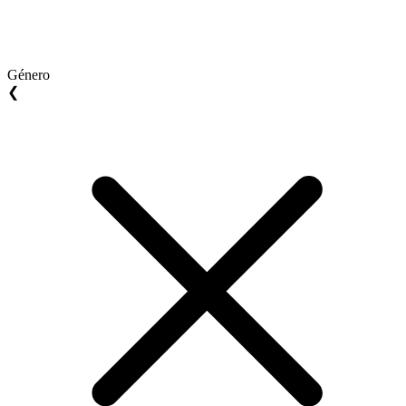
Género
❮