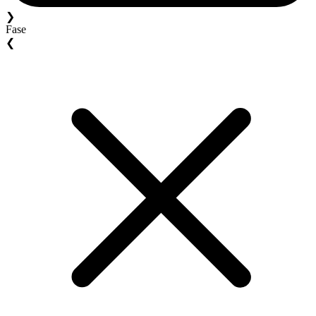
❯
Fase
❮