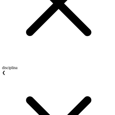
disciplina
❮