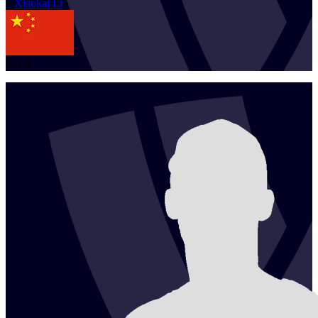
1
Xiaokai
Li
CHN