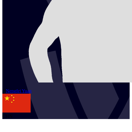
2
Nengfei
Yuan
CHN