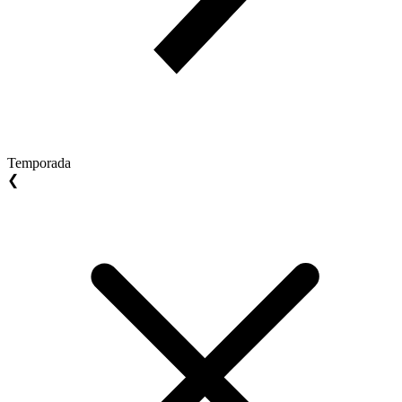
Temporada
❮