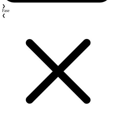
❯
Fase
❮