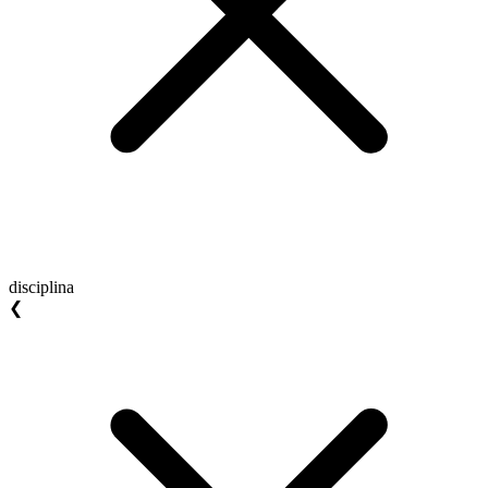
disciplina
❮