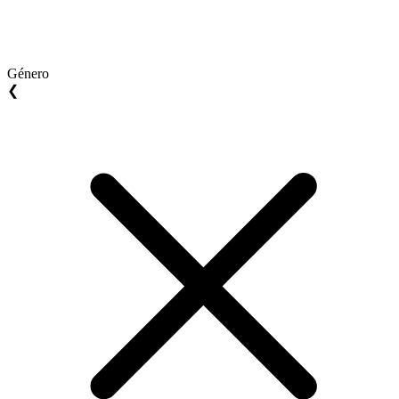
Género
❮