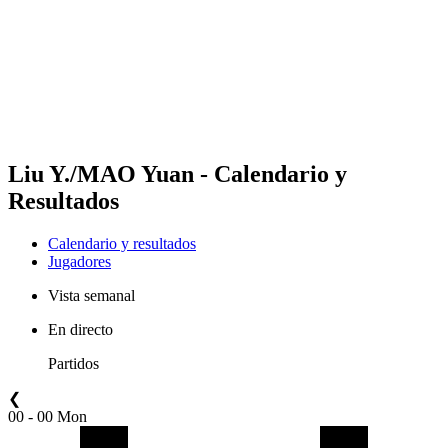
Volver al inicio del BPT
Dónde ver
Equipos
Calendario y resultados
Posiciones
Estadísticas
Competición
Noticias
Liu Y./MAO Yuan - Calendario y
Resultados
Calendario y resultados
Jugadores
Vista semanal
En directo
Partidos
❮
00 - 00 Mon