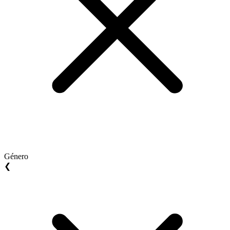
Género
❮