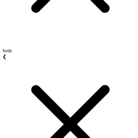
Sede
❮