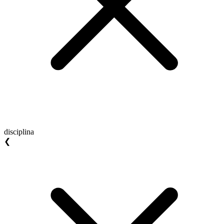
disciplina
❮