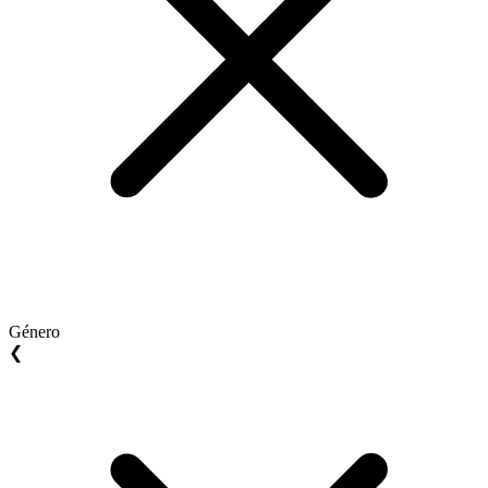
Género
❮