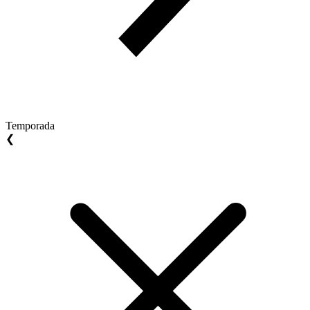
Temporada
❮