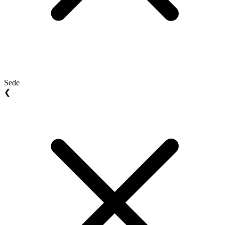
Sede
❮