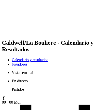
Volver al inicio del BPT
Dónde ver
Equipos
Calendario y resultados
Posiciones
Estadísticas
Competición
Noticias
Caldwell/La Bouliere - Calendario y
Resultados
Calendario y resultados
Jugadores
Vista semanal
En directo
Partidos
❮
00 - 00 Mon