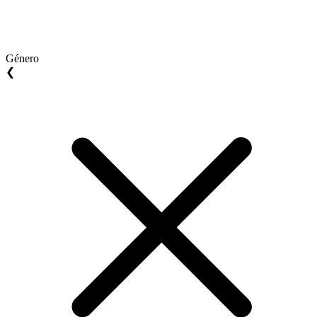
Género
❮