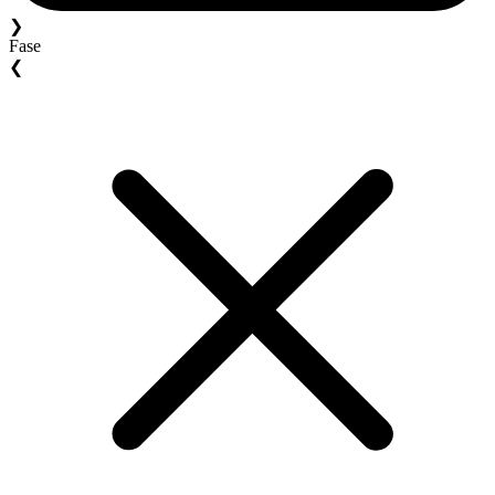
❯
Fase
❮