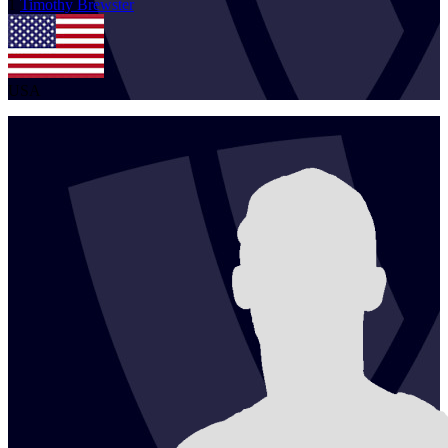
1
Timothy
Brewster
USA