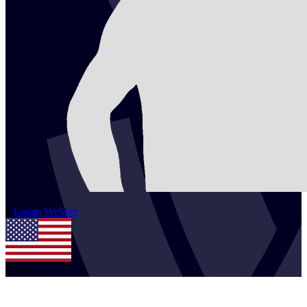
2
Logan
Webber
USA