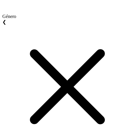
Género
❮