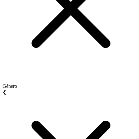
Género
❮