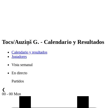
Volver al inicio del BPT
Dónde ver
Equipos
Calendario y resultados
Posiciones
Estadísticas
Competición
Noticias
Tocs/Auziņš G. - Calendario y Resultados
Calendario y resultados
Jugadores
Vista semanal
En directo
Partidos
❮
00 - 00 Mon