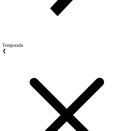
Temporada
❮