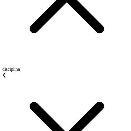
disciplina
❮