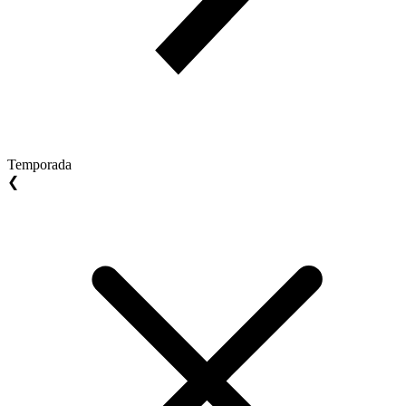
Temporada
❮