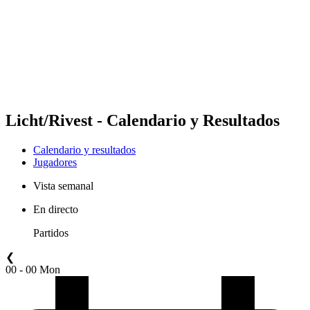
Volver al inicio del BPT
Dónde ver
Equipos
Calendario y resultados
Posiciones
Estadísticas
Competición
Noticias
Licht/Rivest - Calendario y Resultados
Calendario y resultados
Jugadores
Vista semanal
En directo
Partidos
❮
00 - 00 Mon