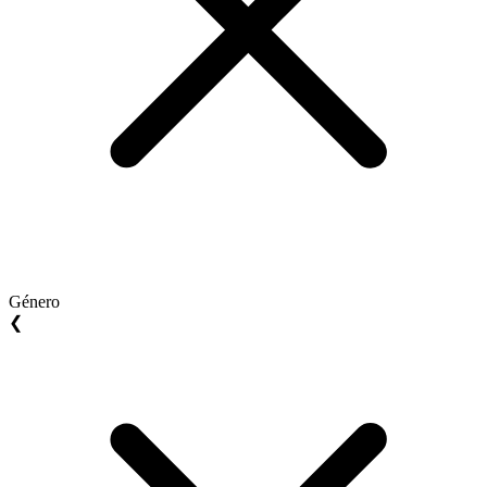
Género
❮