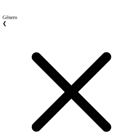
Género
❮