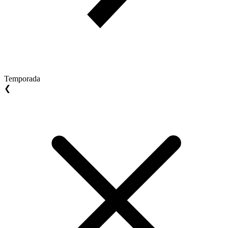
Temporada
❮