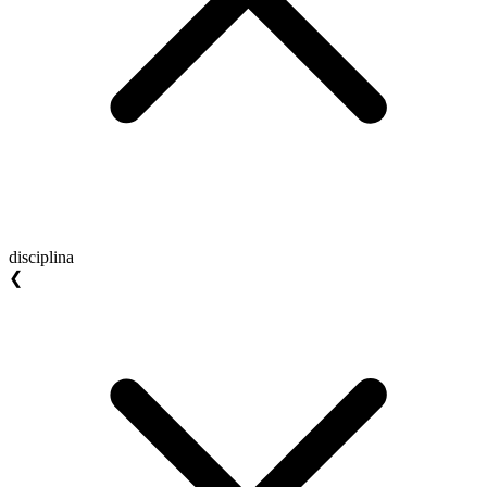
disciplina
❮