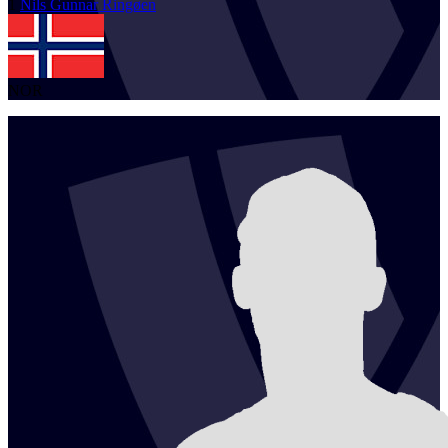
1
Nils Gunnar
Ringøen
NOR