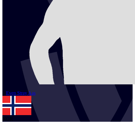
2
Even Stray
Aas
NOR