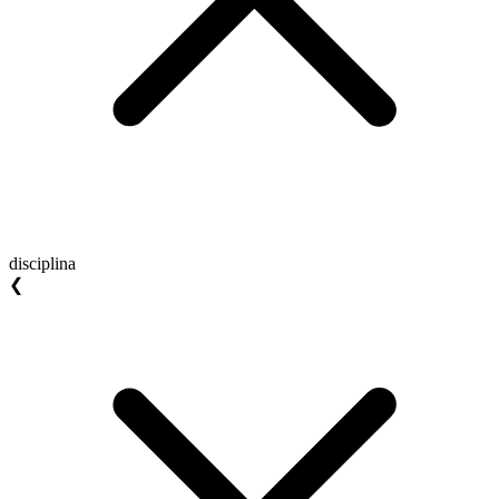
disciplina
❮