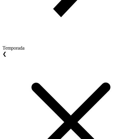
Temporada
❮