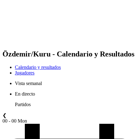
Volver al inicio del BPT
Dónde ver
Equipos
Calendario y resultados
Posiciones
Estadísticas
Competición
Noticias
Özdemir/Kuru - Calendario y Resultados
Calendario y resultados
Jugadores
Vista semanal
En directo
Partidos
❮
00 - 00 Mon