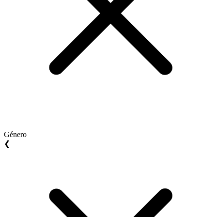
Género
❮