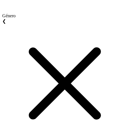
Género
❮